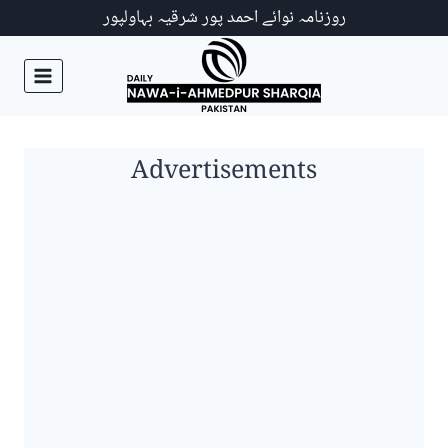
Ski
روزنامہ نوائے احمد پور شرقیہ بہاولپور
t
conten
Advertisements