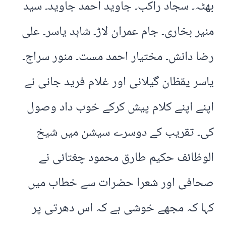
بھٹہ۔ سجاد راکب۔ جاوید احمد جاوید۔ سید
منیر بخاری۔ جام عمران لاڑ۔ شاہد یاسر۔ علی
رضا دانش۔ مختیار احمد مست۔ منور سراج۔
یاسر یقظان گیلانی اور غلام فرید جانی نے
اپنے اپنے کلام پیش کرکے خوب داد وصول
کی۔ تقریب کے دوسرے سیشن میں شیخ
الوظائف حکیم طارق محمود چغتائی نے
صحافی اور شعرا حضرات سے خطاب میں
کہا کہ مجھے خوشی ہے کہ اس دھرتی پر