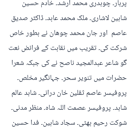
پرہار۔ چوہدری محمد ارشد۔ خادم حسین
شاہین لاشاری۔ ملک محمد عابد۔ ڈاکٹر صدیق
عاصم اور جان محمد چوھان نے بطور خاص
شرکت کی۔ تقریب میں نقابت کے فرائض نعت
گو شاعر عبدالمجید ناصح نے کی جبکہ شعرا
حضرات میں تنویر سحر۔ جہانگیر مخلص۔
پروفیسر عاصم ثقلین خان درانی۔ شاہد عالم
شاہد۔ پروفیسر عصمت اللہ شاہ۔ منظر مدنی۔
شوکت رحیم بھٹی۔ سجاد شاہین۔ فدا حسین