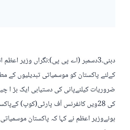
دبئی۔3دسمبر (اے پی پی):نگراں وزیر اعظم
کےلئے پاکستان کو موسمیاتی تبدیلیوں کے مطا
ضروریات کیلئےپانی کی دستیابی ایک بڑ ا چی
کی 28ویں کانفرنس آف پارٹی(کوپ) کےپا
ہوئےوزیر اعظم نے کہا کہ پاکستان موسمیاتی تب