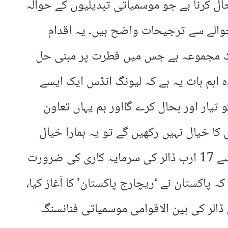
 کرنا ہے جو موسمیاتی تبدیلیوں کے حوالہ
الے سے ترجیحات واضح ہیں۔ یہ اقدام
 ہے، جو 25 مختلف حکمت عملیوں کا ایک مجموعہ ہے جس میں فطرت پر مبنی حل
ہ اہم بات یہ ہے کہ لیونگ انڈس ایک ایسے
یار اور بحال کرے گااور ہم یہاں تعاون
 کا خیال نہیں رکھیں گے تو یہ ہمارا خیال
نہیں رکھے گی۔انہوں نے کہا کہ اس اقدام سے تجویز کیا گیاہے کہ ہمیں آئندہ 15 سالوں میں 11 سے 17 ارب ڈالر کی سرمایہ کاری کی ضرورت
ہ پاکستان نے ‘ریچارج پاکستان’ کا آغاز کیا،
کی جانب پہلا ٹھوس اقدام ہے۔ نگراں وزیر اعظم نے مزید کہا کہ تقریباً 78 ملین ڈالر کی بین الاقوامی موسمیاتی فنانسنگ