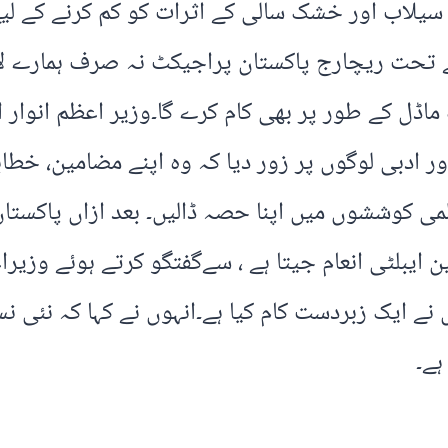
یلاب اور خشک سالی کے اثرات کو کم کرنے کے لی
ے تحت ریچارج پاکستان پراجیکٹ نہ صرف ہمارے لاک
ماڈل کے طور پر بھی کام کرے گا۔وزیر اعظم انوار
ر ادبی لوگوں پر زور دیا کہ وہ اپنے مضامین، خطاب
می کوششوں میں اپنا حصہ ڈالیں۔ بعد ازاں پاکستا
باوقار زید سسٹین ایبلٹی انعام جیتا ہے ، سےگفتگو کرتے ہوئے
وں نے ایک زبردست کام کیا ہے۔انہوں نے کہا کہ نئی
ہے۔