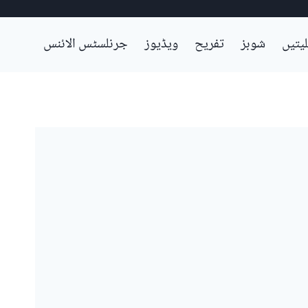
لیتیں
شوبز
تفریح
ویڈیوز
جرنلسٹس الائنس