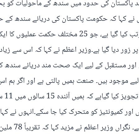
 پاکستان کی حدود میں سندھ کے ماحولیات کو بحال
ے کہا کہ حکومت پاکستان کی دریائے سندھ کے حو
شراکت داروں کے ساتھ وسیع مشاورت سے مرتب کیا گیا
 زور دیا گیا ہے۔وزیر اعظم نے کہا کہ اس سے زیاد
ر مستقبل کے لیے ایک صحت مند دریائے سندھ کو ت
ے لیے موجود ہیں۔ صنعت ہمیں پالتی ہے اور اگر ہم اس
اور کمیونٹیز کو متحرک کیا جا سکے۔انہوں نے کہا ک
جو لیونگ انڈس 