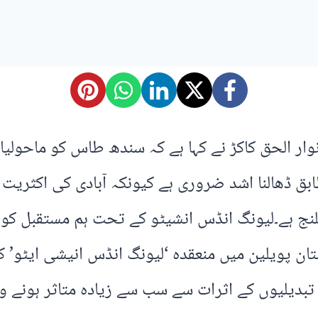
 انوار الحق کاکڑ نے کہا ہے کہ سندھ طاس کو ماحولیا
بق ڈھالنا اشد ضروری ہے کیونکہ آبادی کی اکثریت
لنج ہے۔لیونگ انڈس انشیٹو کے تحت ہم مستقبل کو 
کستان پویلین میں منعقدہ ‘لیونگ انڈس انیشی ایٹ
دیلیوں کے اثرات سے سب سے زیادہ متاثر ہونے والا 