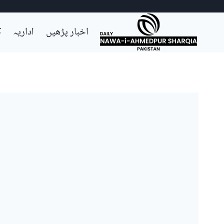
Ski
اخبار پڑھیں
اداریہ
ک
t
conten