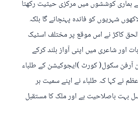
ے ہماری کوششوں میں مرکزی حیثیت رکھتا
ھوں شہریوں کو فائدہ پہنچائے گا بلکہ
 الحق کاکڑ نے اس موقع پر مختلف اسٹیک
ات اور شاعری میں اپنی آواز بلند کرکے
ن آرفن سکول( کورٹ )ایجوکیشن کے طلباء
 وزیراعظم نے کہا کہ طلباء نے اپنے سمیت ہر
 نسل بہت باصلاحیت ہے اور ملک کا مستقبل