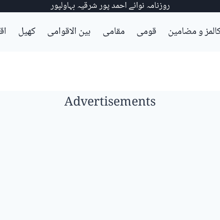
روزنامہ نوائے احمد پور شرقیہ بہاولپور
المز و مضامین
قومی
مقامی
بین الاقوامی
کھیل
اق
Advertisements