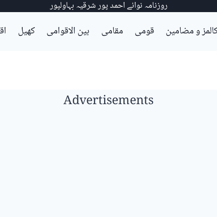
روزنامہ نوائے احمد پور شرقیہ بہاولپور
المز و مضامین
قومی
مقامی
بین الاقوامی
کھیل
اق
Advertisements