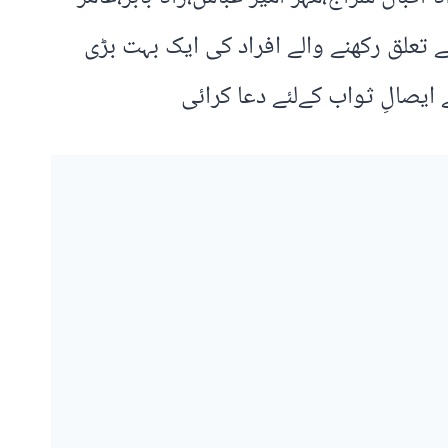
تعلق رکھنے والے افراد کی ایک بہت بڑی
یصالِ ثواب کےلئے دعا کرائی