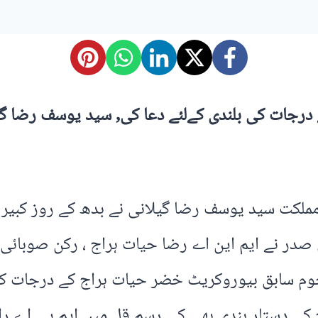
رجات کی بلندی کےلئے دعا کی, سید یوسف رضا گیل
ام صدرِ مملکت سید یوسف رضا گیلانی نے بدھ کے روز ک
در نے ایم این اے رضا حیات ہراج ، رکن صوبائی ا
حوم سابق بیوروکریٹ خضر حیات ہراج کے درجات کی
 دستار بندی بھی کی۔رسم قل میں ایم پی اے رانا ا