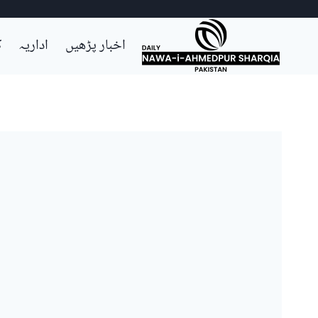
Ski
اخبار پڑھیں
اداریہ
ک
t
conten