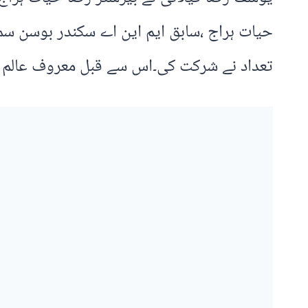
حیات ہراج ،سابق ایم این اے سکندر بوسن سمی
تعداد نے شرکت کی۔اس سے قبل معروف عالم دی