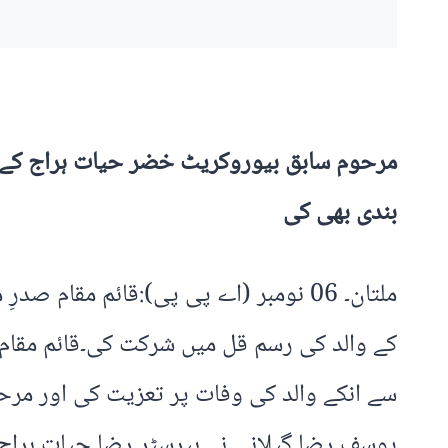
مرحوم سابق بیوروکریٹ خضر حیات ہراج کے د
بندی بھی کی
ملتان۔ 06 نومبر (اے پی پی):قائم مق
کے والد کی رسم قل میں شرکت کی۔قائم مقام ص
سے انکے والد کی وفات پر تعزیت کی اور مر
یوسف رضا گیلانی نے بیرسٹر رضا حیات ہراج کی