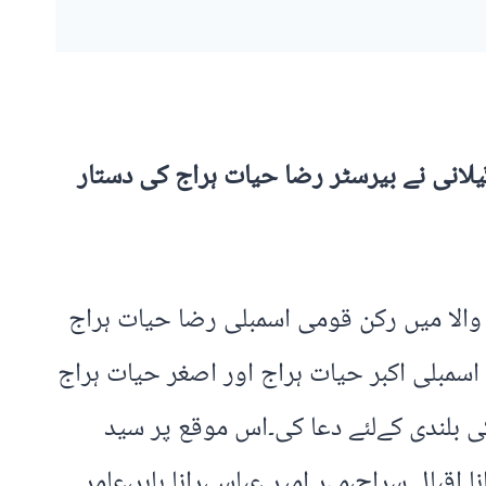
انی نے بیرسٹر رضا حیات ہراج کی دستار
بیر والا میں رکن قومی اسمبلی رضا حیات ہراج
سمبلی اکبر حیات ہراج اور اصغر حیات ہراج
 بلندی کےلئے دعا کی۔اس موقع پر سید
قبال سراج،مہر امیر عباس،رانا بابر،عامر