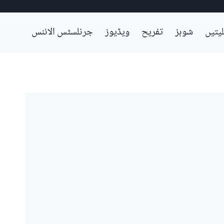
لیتیں
شوبز
تفریح
ویڈیوز
جرنلسٹس الائنس