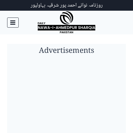
Ski
روزنامہ نوائے احمد پور شرقیہ بہاولپور
t
conten
Advertisements