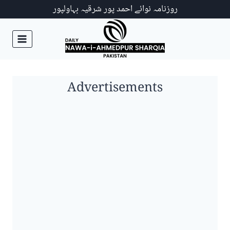
Ski
روزنامہ نوائے احمد پور شرقیہ بہاولپور
t
conten
Advertisements