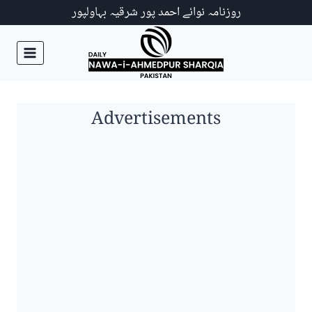
Ski
روزنامہ نوائے احمد پور شرقیہ بہاولپور
t
conten
Advertisements