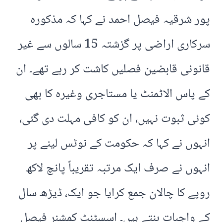
پور شرقیہ فیصل احمد نے کہا کہ مذکورہ
سرکاری اراضی پر گزشتہ 15 سالوں سے غیر
قانونی قابضین فصلیں کاشت کر رہے تھے۔ ان
کے پاس الاٹمنٹ یا مستاجری وغیرہ کا بھی
کوئی ثبوت نہیں، ان کو کافی مہلت دی گئی،
انہوں نے کہا کہ حکومت کے نوٹس لینے پر
انہوں نے صرف ایک مرتبہ تقریباً پانچ لاکھ
روپے کا چالان جمع کرایا جو ایک، ڈیڑھ سال
کے واجبات بنتے ہیں۔ اسسٹنٹ کمشنر فیصل