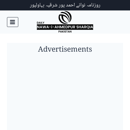
Ski
روزنامہ نوائے احمد پور شرقیہ بہاولپور
t
conten
Advertisements