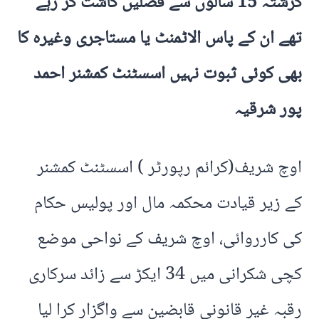
گزشتہ 15 سالوں سے فصلیں کاشت کر رہے
تھے ان کے پاس الاٹمنٹ یا مستاجری وغیرہ کا
بھی کوئی ثبوت نہیں اسسٹنٹ کمشنر احمد
پور شرقیہ
اوچ شریف(کرائم رپورٹر ) اسسٹنٹ کمشنر
کے زیر قیادت محکمہ مال اور پولیس حکام
کی کارروائی، اوچ شریف کے نواحی موضع
کچی شکرانی میں 34 ایکڑ سے زائد سرکاری
رقبہ غیر قانونی قابضین سے واگزار کرا لیا