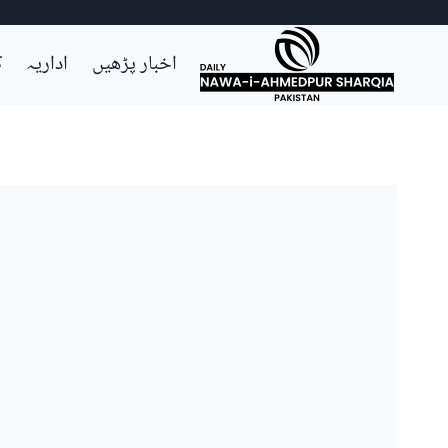
Ski
اخبار پڑھیں
اداریہ
ک
t
conten