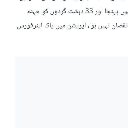
آر نے کہا کہ آپریشن کے دوران تمام یرغمالیوں کو بازیاب کرا لیا گیا ہے، اس دوران کوئی نقصان نہیں پہنچا اور 33 دہشت گردوں کو جہنم
نقصان نہیں ہوا، آپریشن میں پاک ایئرفورس