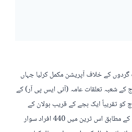
 گردوں کے خلاف آپریشن مکمل کرلیا جہاں
کو ہلاک کردیا گیا۔ پاک فوج کے شعبہ تعلقات عامہ (آئی ایس پی آر) کے
رل (ڈی جی) لیفٹننٹ جنرل احمد شریف چوہدری نے بتایا کہ دہشت گردوں نے 11 مارچ کو تقریباً ایک بجے کے قریب بولان کے
علاقے اوسی پور میں ریلوے ٹریک دھماکے سے اڑا دیا اور جعفر ایکسپریس کو روکا، ریلوے حکام کے مطابق اس ٹرین میں 440 افراد سوار