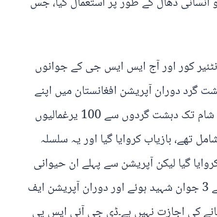
کو انسانی ڈھال کے طور پر استعمال کیا، جس
رنٹئیر کور اور آج ایس ایس جی کے جوانوں
دہشت گرد دوران آپریشن افغانستان میں اپنے
سہولت کاروں اور ماسٹر مائنڈ سے سٹیلائٹ فون کے ذریعے رابطے میں تھے۔ نہوں نے بتایا کہ کل شام تک دہشت گردوں سے 100 یرغمالیوں
مل تھے، بازیاب کروایا گیا اور یہ سلسلہ
کروایا گیا لیکن آپریشن سے پہلے ان حیوانی
دہشت گردوں نے 21 معصوم جانیں لے لی تھیں، اس کے علاوہ ریلوے پیکٹ پر تعینات ایف سی کے 3 جوان شہید ہوئے اور دوران آپریشن ایف
انے کی اجازت نہیں ہے۔ڈی جی آئی ایس پی