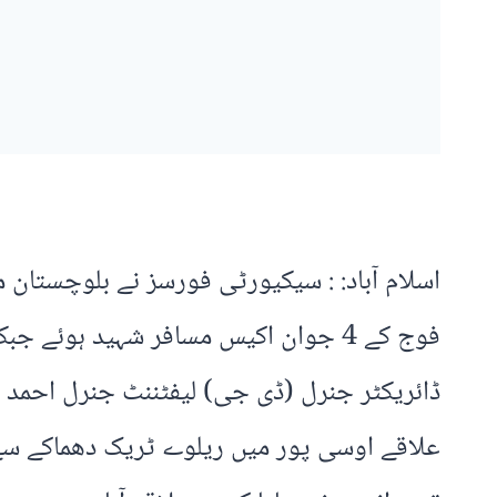
اسلام آباد: : سیکیورٹی فورسز نے بلوچستان