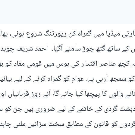
ارتی میڈیا میں گمراہ کن رپورٹنگ شروع ہوئی، بھار
اؤں کے ساتھ گٹھ جوڑ سامنے آگیا۔ احمد شریف چوہ
 کچھ عناصر اقتدار کی ہوس میں قومی مفاد کو بھین
سمجھ آرہی ہے، عوام کو گمراہ کرنے کے لیے بیانیہ 
بنانے والوں کا پیچھا کیا جائے گا، آئے روز قربانی
دہشت گردی کے خاتمے کے لیے ضروری ہیں جن کو سیاس
گردوں کو قانون کے مطابق سخت سزائیں ملنی چاہئی