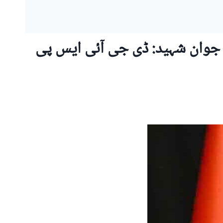
عفر ایکسپریس حملہ؛ آپریشن مکمل، تمام 33 دہشتگرد ہلاک، 21 مسافر، 4 جوان شہید: ڈی جی آئی ایس پی