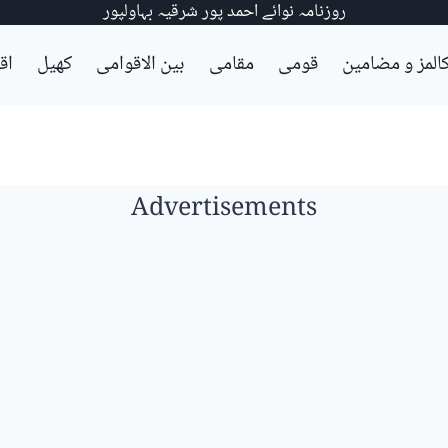
روزنامہ نوائے احمد پور شرقیہ بہاولپور
المز و مضامین
قومی
مقامی
بین الاقوامی
کھیل
اق
Advertisements