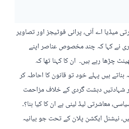
تی میڈیا اے آئی، پرانی فوٹیجز اور تصاویر
دری نے کہا کہ چند مخصوص عناصر اپنے
ٹ چڑھا رہے ہیں۔ ان کا کہنا تھا کہ
بناتے ہیں پہلے خود تو قانون کا احاطہ کر
اں اور شہادتیں دہشت گردی کے خلاف مزاحمت
ی، معاشرتی لیڈ لینی ہے ان کا کیا بنا؟۔
ں، نیشنل ایکشن پلان کے تحت جو بیانیہ