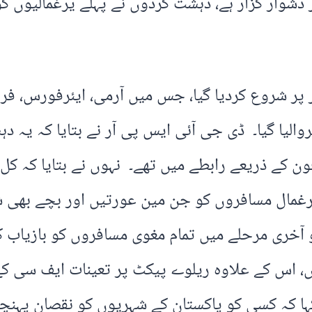
ور دشوار گزار ہے، دہشت گردوں نے پہلے یرغمالیوں 
طور پر شروع کردیا گیا، جس میں آرمی، ایئرفورس، ف
روالیا گیا۔ ڈی جی آئی ایس پی آر نے بتایا کہ یہ 
 یرغمال مسافروں کو جن مین عورتیں اور بچے بھی شا
م کو آخری مرحلے میں تمام مغوی مسافروں کو بازیاب 
کہا کہ کسی کو پاکستان کے شہریوں کو نقصان پہنچ