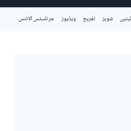
لیتیں
شوبز
تفریح
ویڈیوز
جرنلسٹس الائنس