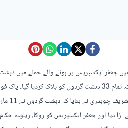
 میں جعفر ایکسپریس پر ہونے والے حملے میں دہشت
فوج کے 4 جوان اکیس مسافر شہید ہوئے جبکہ تمام 33 دہشت گردوں 
ڈائریکٹر جن