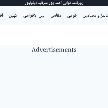
روزنامہ نوائے احمد پور شرقیہ بہاولپور
المز و مضامین
قومی
مقامی
بین الاقوامی
کھیل
اق
Advertisements