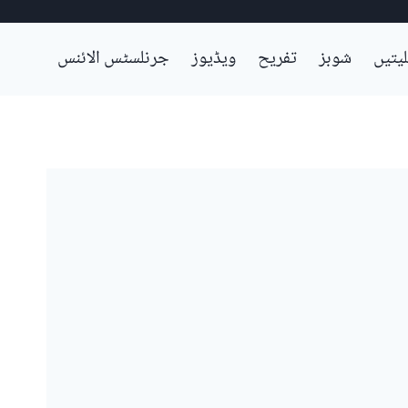
لیتیں
شوبز
تفریح
ویڈیوز
جرنلسٹس الائنس