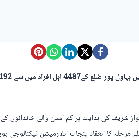
19 افراد بذریعہ قرعہ اندازی کامیاب ہوئے
جاب مریم نواز شریف کی ہدایت پر کم آمدن والے خاندانو
 مرحلہ کا انعقاد پنجاب انفارمیشن ٹیکنالوجی بورڈ 