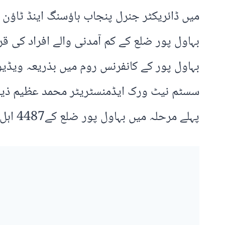
میں ڈائریکٹر جنرل پنجاب ہاؤسنگ اینڈ ٹاؤن 
بہاول پور ضلع کے کم آمدنی والے افراد کی قر
بہاول پور کے کانفرنس روم میں بذریعہ ویڈیو
سسٹم نیٹ ورک ایڈمنسٹریٹر محمد عظیم ذیشا
پہلے مرحلہ میں بہاول پور ضلع کے4487 اہل افراد میں سے 192 افراد بذریعہ قرعہ اندازی کامیاب ہوئے ہیں۔