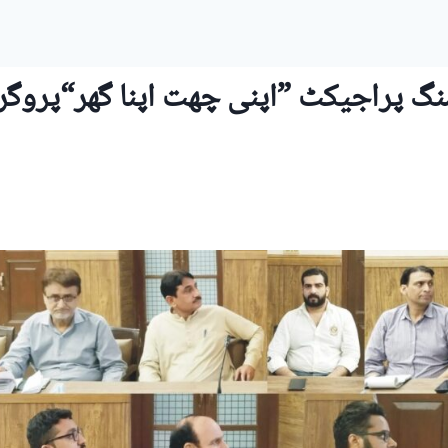
سنگ پراجیکٹ ”اپنی چھت اپنا گھر“پروگر