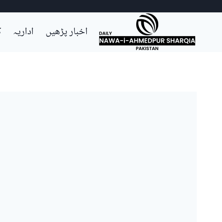
Ski
اخبار پڑھیں
اداریہ
ک
t
conten