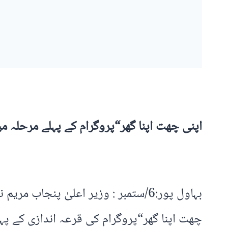
اپنی چھت اپنا گھر“پروگرام کے پہلے مرحلہ میں بہاول پور ضلع کے4487 اہل افراد میں سے 2
بہاول پور:6/ستمبر : وزیر اعلیٰ پن
چھت اپنا گھر“پروگرام کی قرعہ اندازی کے پہلے