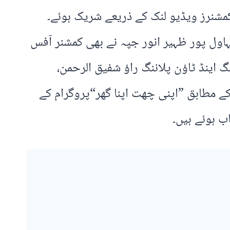
کمشنرز ویڈیو لنک کے ذریعے شریک ہوئے۔
بہاول پور ظہیر انور جپہ نے بھی کمشنر آفس
 اینڈ ٹاؤن پلاننگ راؤ شفیق الرحمن،
 مطابق ”اپنی چھت اپنا گھر“پروگرام کے