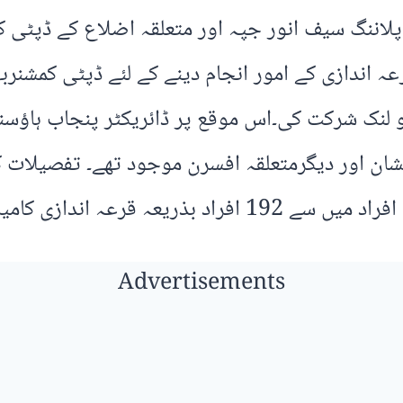
پلاننگ سیف انور جپہ اور متعلقہ اضلاع کے ڈپٹی 
عہ اندازی کے امور انجام دینے کے لئے ڈپٹی کمشنر
 لنک شرکت کی۔اس موقع پر ڈائریکٹر پنجاب ہاؤسنگ
ن اور دیگرمتعلقہ افسرن موجود تھے۔ تفصیلات کے
Advertisements