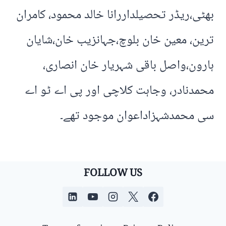
بھٹی،ریڈر تحصیلداررانا خالد محمود، کامران
ترین، معین خان بلوچ،جہانزیب خان،شایان
ہارون،واصل باقی شہریار خان انصاری،
محمدنادر، وجاہت کلاچی اور پی اے ٹو اے
سی محمدشہزاداعوان موجود تھے۔
FOLLOW US