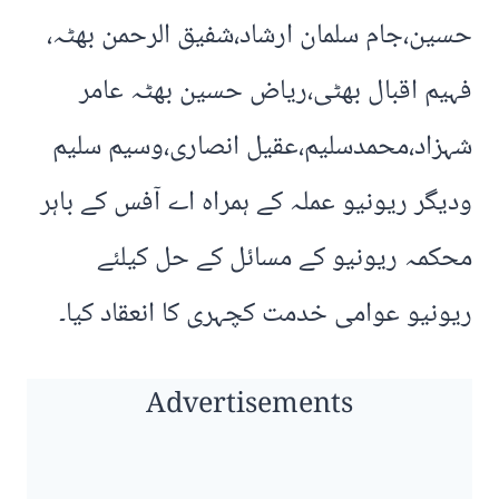
حسین،جام سلمان ارشاد،شفیق الرحمن بھٹہ،
فہیم اقبال بھٹی،ریاض حسین بھٹہ عامر
شہزاد،محمدسلیم،عقیل انصاری،وسیم سلیم
ودیگر ریونیو عملہ کے ہمراہ اے آفس کے باہر
محکمہ ریونیو کے مسائل کے حل کیلئے
ریونیو عوامی خدمت کچہری کا انعقاد کیا۔
Advertisements