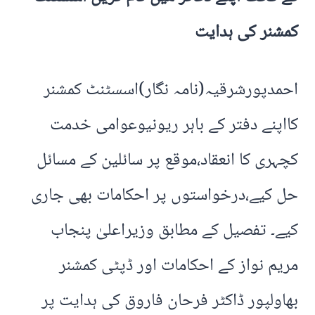
کمشنر کی ہدایت‬
احمدپورشرقیہ(نامہ نگار)اسسٹنٹ کمشنر
کااپنے دفتر کے باہر ریونیوعوامی خدمت
کچہری کا انعقاد،موقع پر سائلین کے مسائل
حل کیے،درخواستوں پر احکامات بھی جاری
کیے۔ تفصیل کے مطابق وزیراعلیٰ پنجاب
مریم نواز کے احکامات اور ڈپٹی کمشنر
بھاولپور ڈاکٹر فرحان فاروق کی ہدایت پر