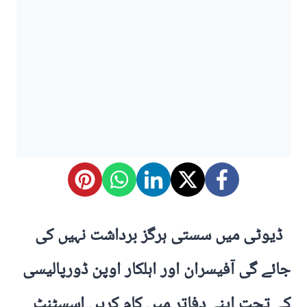
ڈیوٹی میں سستی ہرگز برداشت نہیں کی
جائے گی آفیسران اور اہلکار اوپن ڈورپالیسی
کے تحت اپنے دفاتر میں کام کریں اسسٹنٹ