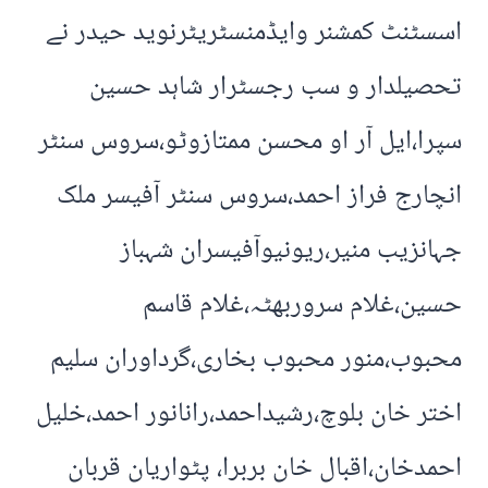
اسسٹنٹ کمشنر وایڈمنسٹریٹرنوید حیدر نے
تحصیلدار و سب رجسٹرار شاہد حسین
سپرا،ایل آر او محسن ممتازوٹو،سروس سنٹر
انچارج فراز احمد،سروس سنٹر آفیسر ملک
جہانزیب منیر،ریونیوآفیسران شہباز
حسین،غلام سروربھٹہ،غلام قاسم
محبوب،منور محبوب بخاری،گرداوران سلیم
اختر خان بلوچ،رشیداحمد،رانانور احمد،خلیل
احمدخان،اقبال خان بربرا، پٹواریان قربان