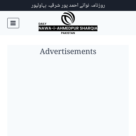
Ski
روزنامہ نوائے احمد پور شرقیہ بہاولپور
t
conten
Advertisements