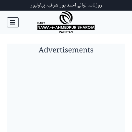
Ski
روزنامہ نوائے احمد پور شرقیہ بہاولپور
t
conten
Advertisements