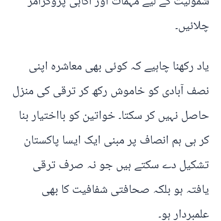
شمولیت کے لیے مہمات اور آگاہی پروگرامز
چلائیں۔
یاد رکھنا چاہیے کہ کوئی بھی معاشرہ اپنی
نصف آبادی کو خاموش رکھ کر ترقی کی منزل
حاصل نہیں کر سکتا۔ خواتین کو بااختیار بنا
کر ہی ہم انصاف پر مبنی ایک ایسا پاکستان
تشکیل دے سکتے ہیں جو نہ صرف ترقی
یافتہ ہو بلکہ صحافتی شفافیت کا بھی
علمبردار ہو۔