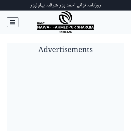
Ski
روزنامہ نوائے احمد پور شرقیہ بہاولپور
t
conten
Advertisements